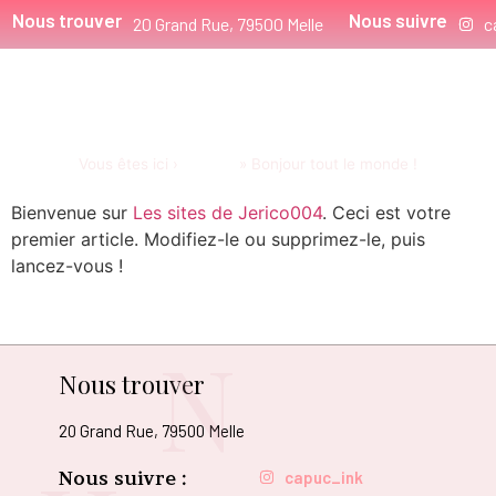
Nous trouver
Nous suivre
20 Grand Rue, 79500 Melle
c
Bonjour tout le monde !
Vous êtes ici ›
Accueil
»
Bonjour tout le monde !
Bienvenue sur
Les sites de Jerico004
. Ceci est votre
premier article. Modifiez-le ou supprimez-le, puis
lancez-vous !
N
Nous trouver
20 Grand Rue, 79500 Melle
Nous suivre :
capuc_ink